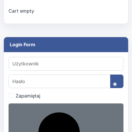
Cart empty
Login Form
Użytkownik
Hasło
Pokaż 
Zapamiętaj