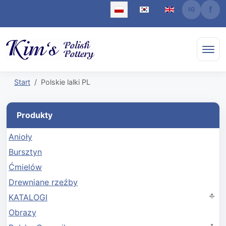
Wybierz swój język
Start
Polskie lalki PL
Produkty
Anioły
Bursztyn
Ćmielów
Drewniane rzeźby
KATALOGI
Obrazy